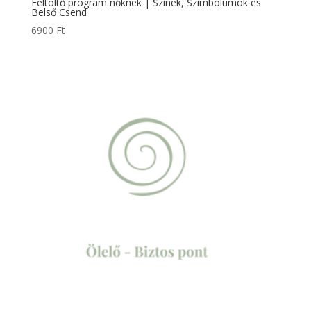
Feltöltő program nőknek | Színek, Szimbólumok és
Belső Csend
6900
Ft